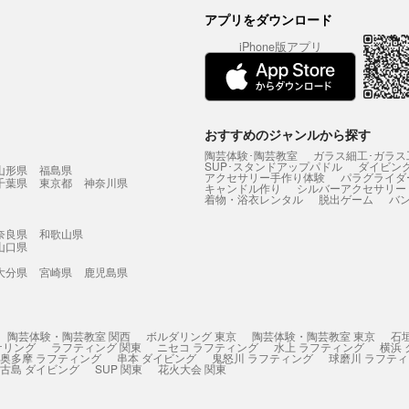
アプリをダウンロード
iPhone版アプリ
おすすめのジャンルから探す
陶芸体験･陶芸教室
ガラス細工･ガラス
SUP･スタンドアップパドル
ダイビン
山形県
福島県
アクセサリー手作り体験
パラグライダ
千葉県
東京都
神奈川県
キャンドル作り
シルバーアクセサリー
着物・浴衣レンタル
脱出ゲーム
バ
奈良県
和歌山県
山口県
大分県
宮崎県
鹿児島県
陶芸体験・陶芸教室 関西
ボルダリング 東京
陶芸体験・陶芸教室 東京
石
ケリング
ラフティング 関東
ニセコ ラフティング
水上 ラフティング
横浜
奥多摩 ラフティング
串本 ダイビング
鬼怒川 ラフティング
球磨川 ラフテ
古島 ダイビング
SUP 関東
花火大会 関東