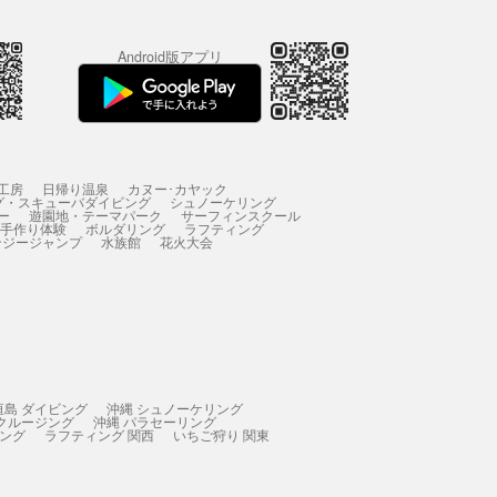
Android版アプリ
工房
日帰り温泉
カヌー･カヤック
グ・スキューバダイビング
シュノーケリング
ー
遊園地・テーマパーク
サーフィンスクール
 手作り体験
ボルダリング
ラフティング
ンジージャンプ
水族館
花火大会
垣島 ダイビング
沖縄 シュノーケリング
 クルージング
沖縄 パラセーリング
ィング
ラフティング 関西
いちご狩り 関東