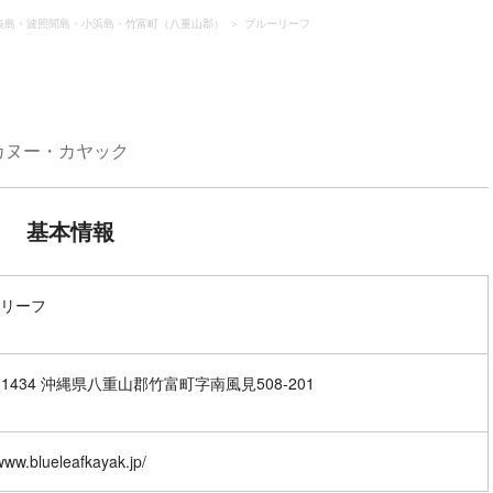
表島・波照間島・小浜島・竹富町（八重山郡）
ブルーリーフ
カヌー・カヤック
基本情報
リーフ
7-1434 沖縄県八重山郡竹富町字南風見508-201
/www.blueleafkayak.jp/