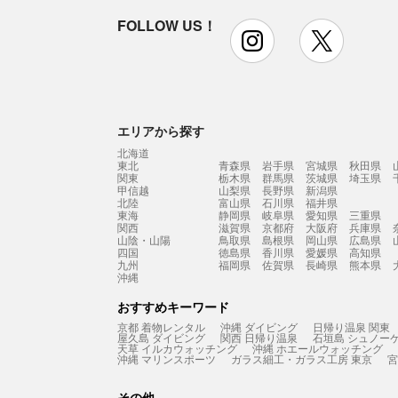
FOLLOW US！
instagram
x
エリアから探す
北海道
東北
青森県
岩手県
宮城県
秋田県
関東
栃木県
群馬県
茨城県
埼玉県
甲信越
山梨県
長野県
新潟県
北陸
富山県
石川県
福井県
東海
静岡県
岐阜県
愛知県
三重県
関西
滋賀県
京都府
大阪府
兵庫県
山陰・山陽
鳥取県
島根県
岡山県
広島県
四国
徳島県
香川県
愛媛県
高知県
九州
福岡県
佐賀県
長崎県
熊本県
沖縄
おすすめキーワード
京都 着物レンタル
沖縄 ダイビング
日帰り温泉 関東
屋久島 ダイビング
関西 日帰り温泉
石垣島 シュノー
天草 イルカウォッチング
沖縄 ホエールウォッチング
沖縄 マリンスポーツ
ガラス細工・ガラス工房 東京
宮
その他