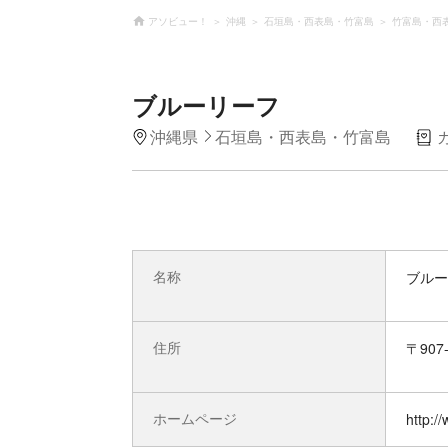
アソビュー！
沖縄
石垣島・西表島・竹富島
竹富島・西
ブルーリーフ
沖縄県
石垣島・西表島・竹富島
名称
ブルー
住所
〒90
ホームページ
http:/