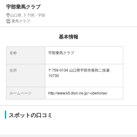
宇部乗馬クラブ
山口県
下関・宇部
乗馬クラブ
基本情報
名称
宇部乗馬クラブ
住所
〒759-0134 山口県宇部市善和二俣瀬
10730
ホームページ
http://www.k5.dion.ne.jp/~ubehorse/
スポットの口コミ