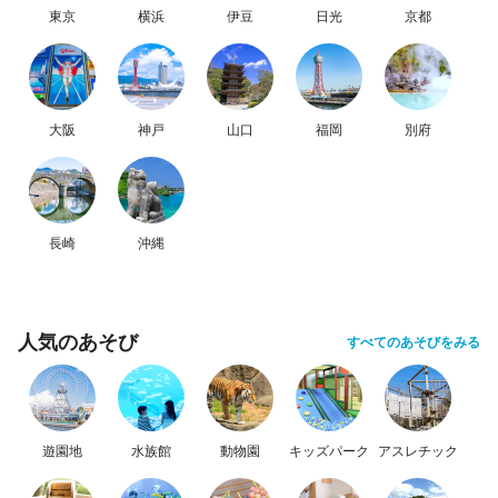
東京
横浜
伊豆
日光
京都
大阪
神戸
山口
福岡
別府
長崎
沖縄
人気のあそび
すべてのあそびをみる
遊園地
水族館
動物園
キッズパーク
アスレチック