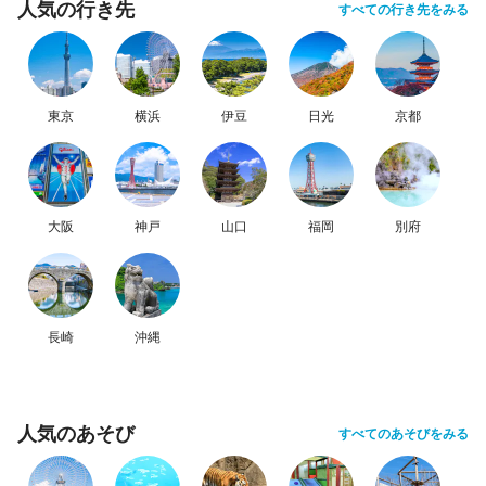
人気の行き先
すべての行き先をみる
東京
横浜
伊豆
日光
京都
大阪
神戸
山口
福岡
別府
長崎
沖縄
人気のあそび
すべてのあそびをみる