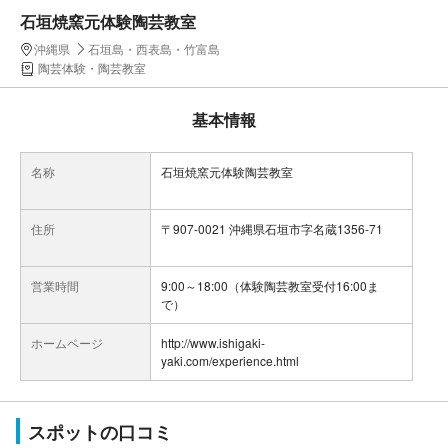
石垣焼窯元体験陶芸教室
沖縄県
石垣島・西表島・竹富島
陶芸体験・陶芸教室
基本情報
名称
石垣焼窯元体験陶芸教室
住所
〒907-0021 沖縄県石垣市字名蔵1356-71
営業時間
9:00～18:00（体験陶芸教室受付16:00ま
で）
ホームページ
http://www.ishigaki-
yaki.com/experience.html
スポットの口コミ