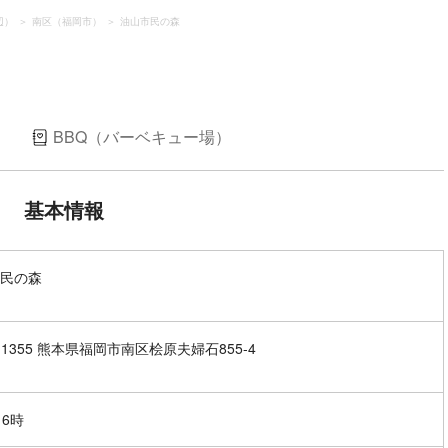
辺）
南区（福岡市）
油山市民の森
）
BBQ（バーベキュー場）
基本情報
民の森
1-1355 熊本県福岡市南区桧原夫婦石855-4
16時