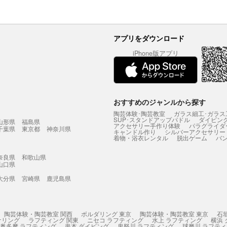
アプリをダウンロード
iPhone版アプリ
おすすめのジャンルから探す
陶芸体験･陶芸教室
ガラス細工･ガラス
SUP･スタンドアップパドル
ダイビン
山形県
福島県
アクセサリー手作り体験
パラグライダ
千葉県
東京都
神奈川県
キャンドル作り
シルバーアクセサリー
着物・浴衣レンタル
脱出ゲーム
バ
奈良県
和歌山県
山口県
大分県
宮崎県
鹿児島県
陶芸体験・陶芸教室 関西
ボルダリング 東京
陶芸体験・陶芸教室 東京
石
ケリング
ラフティング 関東
ニセコ ラフティング
水上 ラフティング
横浜
奥多摩 ラフティング
串本 ダイビング
鬼怒川 ラフティング
球磨川 ラフテ