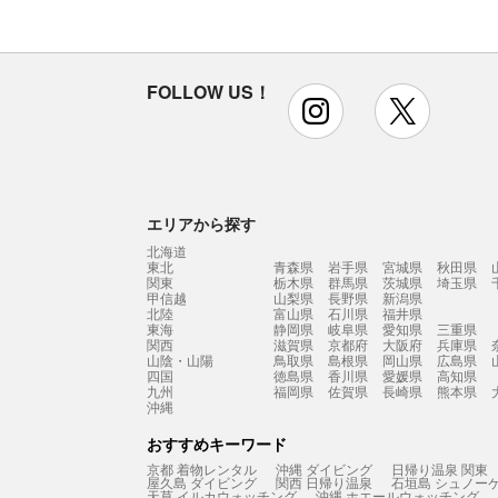
FOLLOW US！
instagram
x
エリアから探す
北海道
東北
青森県
岩手県
宮城県
秋田県
関東
栃木県
群馬県
茨城県
埼玉県
甲信越
山梨県
長野県
新潟県
北陸
富山県
石川県
福井県
東海
静岡県
岐阜県
愛知県
三重県
関西
滋賀県
京都府
大阪府
兵庫県
山陰・山陽
鳥取県
島根県
岡山県
広島県
四国
徳島県
香川県
愛媛県
高知県
九州
福岡県
佐賀県
長崎県
熊本県
沖縄
おすすめキーワード
京都 着物レンタル
沖縄 ダイビング
日帰り温泉 関東
屋久島 ダイビング
関西 日帰り温泉
石垣島 シュノー
天草 イルカウォッチング
沖縄 ホエールウォッチング