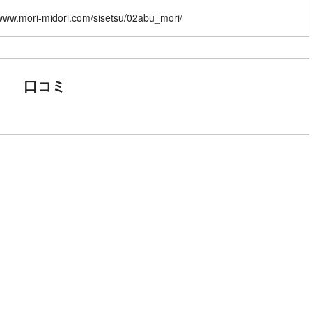
/www.mori-midori.com/sisetsu/02abu_mori/
口コミ