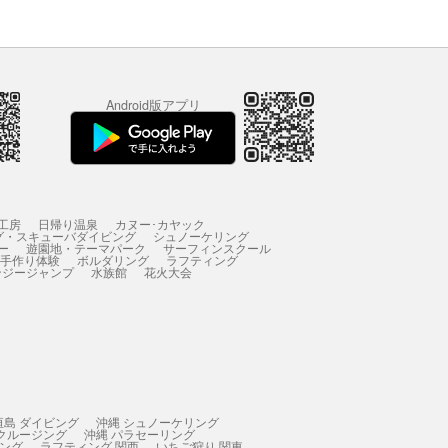
Android版アプリ
工房
日帰り温泉
カヌー･カヤック
グ・スキューバダイビング
シュノーケリング
ー
遊園地・テーマパーク
サーフィンスクール
 手作り体験
ボルダリング
ラフティング
ンジージャンプ
水族館
花火大会
垣島 ダイビング
沖縄 シュノーケリング
 クルージング
沖縄 パラセーリング
ィング
ラフティング 関西
いちご狩り 関東