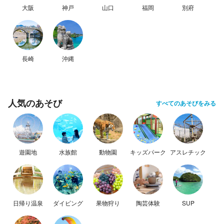
大阪
神戸
山口
福岡
別府
長崎
沖縄
人気のあそび
すべてのあそびをみる
遊園地
水族館
動物園
キッズパーク
アスレチック
日帰り温泉
ダイビング
果物狩り
陶芸体験
SUP