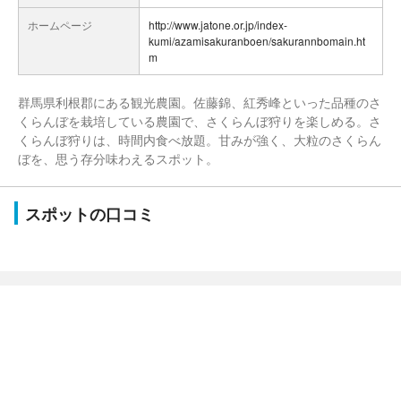
ホームページ
http://www.jatone.or.jp/index-
kumi/azamisakuranboen/sakurannbomain.ht
m
群馬県利根郡にある観光農園。佐藤錦、紅秀峰といった品種のさ
くらんぼを栽培している農園で、さくらんぼ狩りを楽しめる。さ
くらんぼ狩りは、時間内食べ放題。甘みが強く、大粒のさくらん
ぼを、思う存分味わえるスポット。
スポットの口コミ