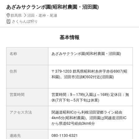
あざみサクランボ園(昭和村農園・沼田園)
群馬県
沼田・老神・尾瀬
さくらんぼ狩り
基本情報
名称
あざみサクランボ園(昭和村農園・沼田園)
住所
〒379-1203 群馬県昭和村糸井字赤谷6907(昭
和園)。沼田市沼須町602付近(沼田園)
営業時間
営業時間：9～17時(入園は～16時) 定休日：無
休(7月下旬～5月下旬は休業)
アクセス方法
関越道昭和ICから利根沼田望郷ライン経由
4km5分(昭和村農園)。沼田園は関越道沼田IC
から県道62号経由3km6分
連絡先
080-1130-6321