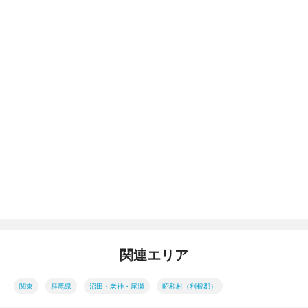
関連エリア
関東
群馬県
沼田・老神・尾瀬
昭和村（利根郡）