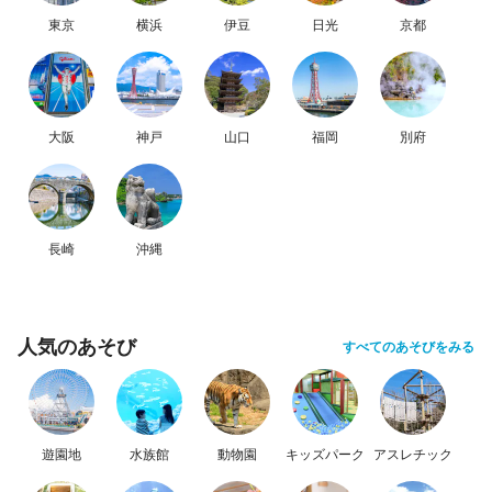
東京
横浜
伊豆
日光
京都
大阪
神戸
山口
福岡
別府
長崎
沖縄
人気のあそび
すべてのあそびをみる
遊園地
水族館
動物園
キッズパーク
アスレチック