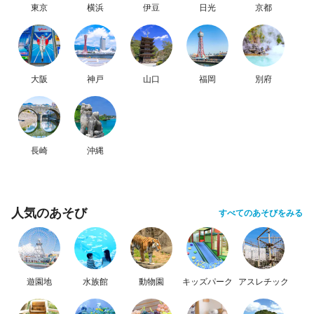
東京
横浜
伊豆
日光
京都
大阪
神戸
山口
福岡
別府
長崎
沖縄
人気のあそび
すべてのあそびをみる
遊園地
水族館
動物園
キッズパーク
アスレチック