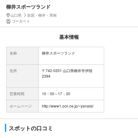
柳井スポーツランド
山口県
岩国・柳井・周南
ゴーカート
基本情報
名称
柳井スポーツランド
住所
〒742-0201 山口県柳井市伊陸
2394
営業時間
10：00～17：30
ホームページ
http://www1.ocn.ne.jp/~yanaisl/
スポットの口コミ