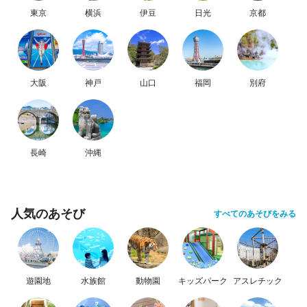
東京
横浜
伊豆
日光
京都
大阪
神戸
山口
福岡
別府
長崎
沖縄
人気のあそび
すべてのあそびをみる
遊園地
水族館
動物園
キッズパーク
アスレチック