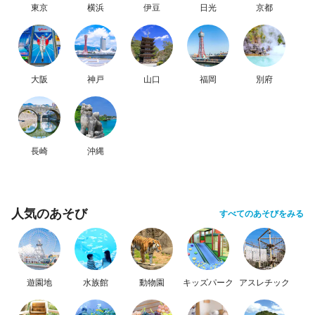
東京
横浜
伊豆
日光
京都
大阪
神戸
山口
福岡
別府
長崎
沖縄
人気のあそび
すべてのあそびをみる
遊園地
水族館
動物園
キッズパーク
アスレチック