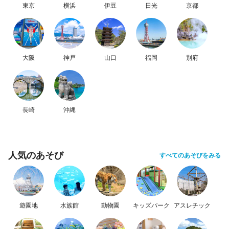
東京
横浜
伊豆
日光
京都
大阪
神戸
山口
福岡
別府
長崎
沖縄
人気のあそび
すべてのあそびをみる
遊園地
水族館
動物園
キッズパーク
アスレチック