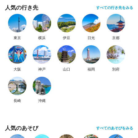
人気の行き先
すべての行き先をみる
東京
横浜
伊豆
日光
京都
大阪
神戸
山口
福岡
別府
長崎
沖縄
人気のあそび
すべてのあそびをみる