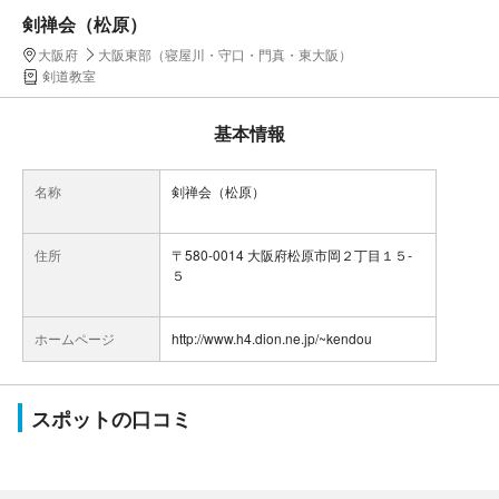
剣禅会（松原）
大阪府
大阪東部（寝屋川・守口・門真・東大阪）
剣道教室
基本情報
名称
剣禅会（松原）
住所
〒580-0014 大阪府松原市岡２丁目１５-
５
ホームページ
http://www.h4.dion.ne.jp/~kendou
スポットの口コミ