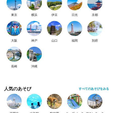
東京
横浜
伊豆
日光
京都
大阪
神戸
山口
福岡
別府
長崎
沖縄
人気のあそび
すべてのあそびをみる