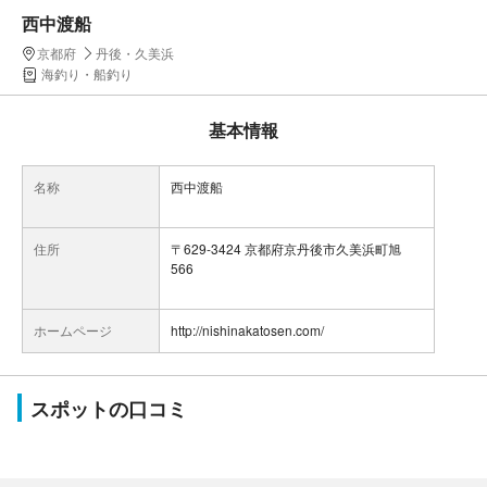
西中渡船
京都府
丹後・久美浜
海釣り・船釣り
基本情報
名称
西中渡船
住所
〒629-3424 京都府京丹後市久美浜町旭
566
ホームページ
http://nishinakatosen.com/
スポットの口コミ