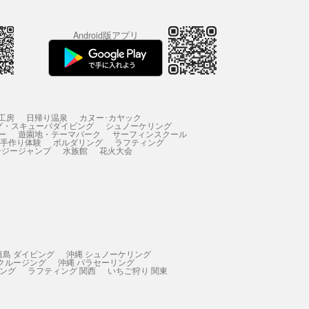
Android版アプリ
工房
日帰り温泉
カヌー･カヤック
グ・スキューバダイビング
シュノーケリング
ー
遊園地・テーマパーク
サーフィンスクール
 手作り体験
ボルダリング
ラフティング
ンジージャンプ
水族館
花火大会
垣島 ダイビング
沖縄 シュノーケリング
 クルージング
沖縄 パラセーリング
ィング
ラフティング 関西
いちご狩り 関東