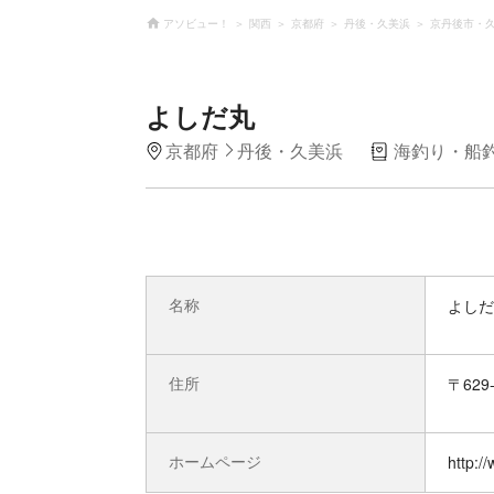
アソビュー！
関西
京都府
丹後・久美浜
京丹後市・
よしだ丸
京都府
丹後・久美浜
海釣り・船
名称
よしだ
住所
〒62
ホームページ
http:/