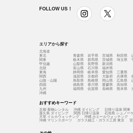
FOLLOW US！
instagram
x
エリアから探す
北海道
東北
青森県
岩手県
宮城県
秋田県
関東
栃木県
群馬県
茨城県
埼玉県
甲信越
山梨県
長野県
新潟県
北陸
富山県
石川県
福井県
東海
静岡県
岐阜県
愛知県
三重県
関西
滋賀県
京都府
大阪府
兵庫県
山陰・山陽
鳥取県
島根県
岡山県
広島県
四国
徳島県
香川県
愛媛県
高知県
九州
福岡県
佐賀県
長崎県
熊本県
沖縄
おすすめキーワード
京都 着物レンタル
沖縄 ダイビング
日帰り温泉 関東
屋久島 ダイビング
関西 日帰り温泉
石垣島 シュノー
天草 イルカウォッチング
沖縄 ホエールウォッチング
沖縄 マリンスポーツ
ガラス細工・ガラス工房 東京
宮
その他