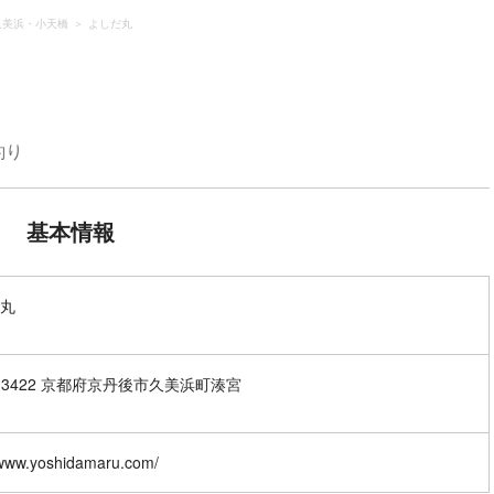
久美浜・小天橋
よしだ丸
釣り
基本情報
丸
9-3422 京都府京丹後市久美浜町湊宮
/www.yoshidamaru.com/