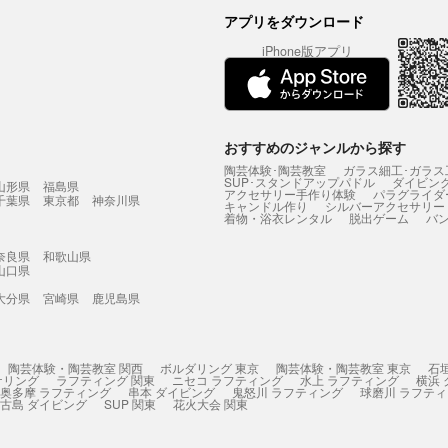
アプリをダウンロード
iPhone版アプリ
おすすめのジャンルから探す
陶芸体験･陶芸教室
ガラス細工･ガラス
SUP･スタンドアップパドル
ダイビン
山形県
福島県
アクセサリー手作り体験
パラグライダ
千葉県
東京都
神奈川県
キャンドル作り
シルバーアクセサリー
着物・浴衣レンタル
脱出ゲーム
バ
奈良県
和歌山県
山口県
大分県
宮崎県
鹿児島県
陶芸体験・陶芸教室 関西
ボルダリング 東京
陶芸体験・陶芸教室 東京
石
ケリング
ラフティング 関東
ニセコ ラフティング
水上 ラフティング
横浜
奥多摩 ラフティング
串本 ダイビング
鬼怒川 ラフティング
球磨川 ラフテ
古島 ダイビング
SUP 関東
花火大会 関東