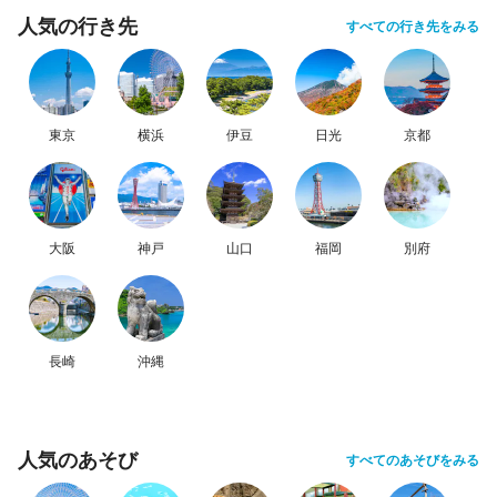
人気の行き先
すべての行き先をみる
東京
横浜
伊豆
日光
京都
大阪
神戸
山口
福岡
別府
長崎
沖縄
人気のあそび
すべてのあそびをみる