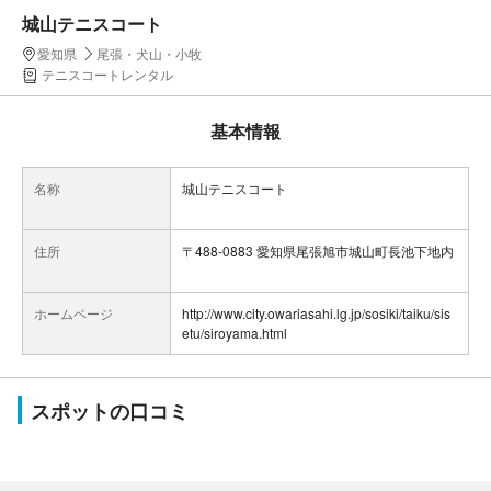
城山テニスコート
愛知県
尾張・犬山・小牧
テニスコートレンタル
基本情報
名称
城山テニスコート
住所
〒488-0883 愛知県尾張旭市城山町長池下地内
ホームページ
http://www.city.owariasahi.lg.jp/sosiki/taiku/sis
etu/siroyama.html
スポットの口コミ