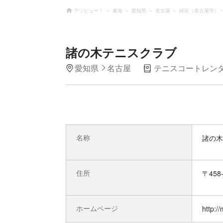
アソビュー！
東海
愛知県
名古屋
緑区（名古屋市）
諸の木テニスクラブ
愛知県
名古屋
テニスコートレン
名称
諸の木
住所
〒45
ホームページ
http:/