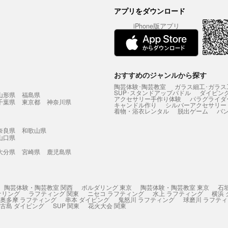
アプリをダウンロード
iPhone版アプリ
おすすめのジャンルから探す
陶芸体験･陶芸教室
ガラス細工･ガラス
SUP･スタンドアップパドル
ダイビン
山形県
福島県
アクセサリー手作り体験
パラグライダ
千葉県
東京都
神奈川県
キャンドル作り
シルバーアクセサリー
着物・浴衣レンタル
脱出ゲーム
バ
奈良県
和歌山県
山口県
大分県
宮崎県
鹿児島県
陶芸体験・陶芸教室 関西
ボルダリング 東京
陶芸体験・陶芸教室 東京
石
ケリング
ラフティング 関東
ニセコ ラフティング
水上 ラフティング
横浜
奥多摩 ラフティング
串本 ダイビング
鬼怒川 ラフティング
球磨川 ラフテ
古島 ダイビング
SUP 関東
花火大会 関東