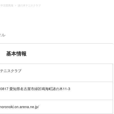
・中京競馬場
諸の木テニスクラブ
タル
基本情報
テニスクラブ
8-0817 愛知県名古屋市緑区鳴海町諸の木11-3
/moronoki.on.arena.ne.jp/