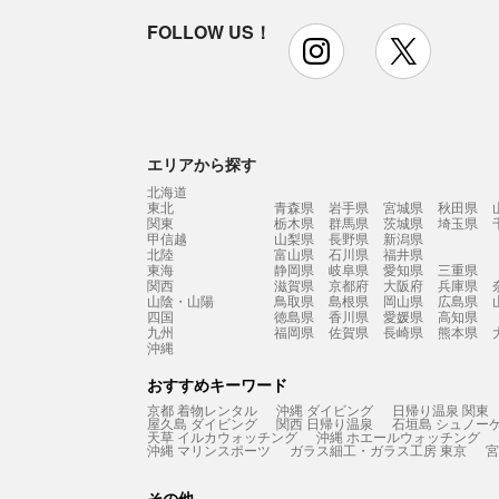
FOLLOW US！
instagram
x
エリアから探す
北海道
東北
青森県
岩手県
宮城県
秋田県
関東
栃木県
群馬県
茨城県
埼玉県
甲信越
山梨県
長野県
新潟県
北陸
富山県
石川県
福井県
東海
静岡県
岐阜県
愛知県
三重県
関西
滋賀県
京都府
大阪府
兵庫県
山陰・山陽
鳥取県
島根県
岡山県
広島県
四国
徳島県
香川県
愛媛県
高知県
九州
福岡県
佐賀県
長崎県
熊本県
沖縄
おすすめキーワード
京都 着物レンタル
沖縄 ダイビング
日帰り温泉 関東
屋久島 ダイビング
関西 日帰り温泉
石垣島 シュノー
天草 イルカウォッチング
沖縄 ホエールウォッチング
沖縄 マリンスポーツ
ガラス細工・ガラス工房 東京
宮
その他