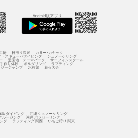
Android版アプリ
工房
日帰り温泉
カヌー･カヤック
グ・スキューバダイビング
シュノーケリング
ー
遊園地・テーマパーク
サーフィンスクール
 手作り体験
ボルダリング
ラフティング
ンジージャンプ
水族館
花火大会
垣島 ダイビング
沖縄 シュノーケリング
 クルージング
沖縄 パラセーリング
ィング
ラフティング 関西
いちご狩り 関東