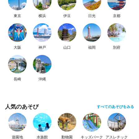
東京
横浜
伊豆
日光
京都
大阪
神戸
山口
福岡
別府
長崎
沖縄
人気のあそび
すべてのあそびをみる
遊園地
水族館
動物園
キッズパーク
アスレチック