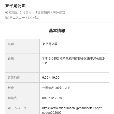
東平尾公園
福岡県
福岡市（博多駅周辺・天神周辺）
テニスコートレンタル
基本情報
名称
東平尾公園
住所
〒812-0852 福岡県福岡市博多区東平尾公園2-
1-2
営業時間
9:00～19:00
料金
一部無料 施設による
連絡先
092-612-7070
ホームページ
https://www.midorimachi.jp/park/detail.php?
code=202002