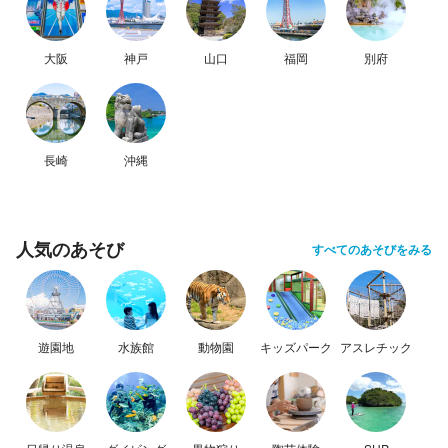
大阪
神戸
山口
福岡
別府
長崎
沖縄
人気のあそび
すべてのあそびをみる
遊園地
水族館
動物園
キッズパーク
アスレチック