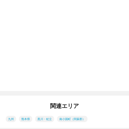
関連エリア
九州
熊本県
黒川・杖立
南小国町（阿蘇郡）