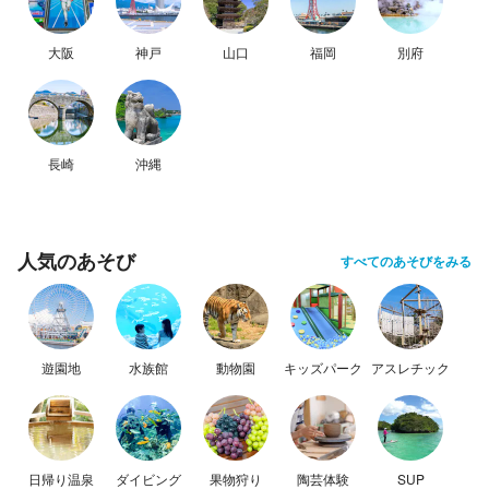
大阪
神戸
山口
福岡
別府
長崎
沖縄
人気のあそび
すべてのあそびをみる
遊園地
水族館
動物園
キッズパーク
アスレチック
日帰り温泉
ダイビング
果物狩り
陶芸体験
SUP