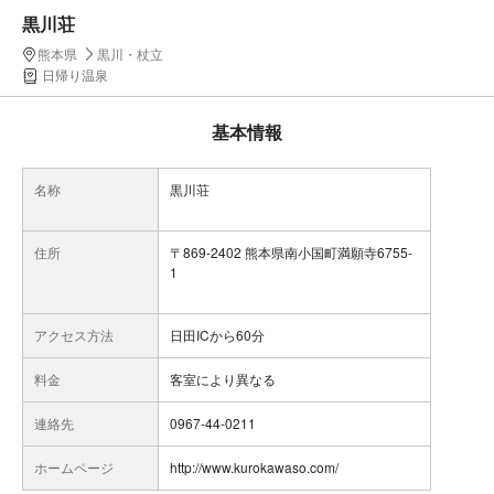
黒川荘
熊本県
黒川・杖立
日帰り温泉
基本情報
名称
黒川荘
住所
〒869-2402 熊本県南小国町満願寺6755-
1
アクセス方法
日田ICから60分
料金
客室により異なる
連絡先
0967-44-0211
ホームページ
http://www.kurokawaso.com/