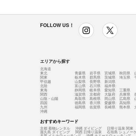
FOLLOW US！
instagram
x
エリアから探す
北海道
東北
青森県
岩手県
宮城県
秋田県
関東
栃木県
群馬県
茨城県
埼玉県
甲信越
山梨県
長野県
新潟県
北陸
富山県
石川県
福井県
東海
静岡県
岐阜県
愛知県
三重県
関西
滋賀県
京都府
大阪府
兵庫県
山陰・山陽
鳥取県
島根県
岡山県
広島県
四国
徳島県
香川県
愛媛県
高知県
九州
福岡県
佐賀県
長崎県
熊本県
沖縄
おすすめキーワード
京都 着物レンタル
沖縄 ダイビング
日帰り温泉 関東
屋久島 ダイビング
関西 日帰り温泉
石垣島 シュノー
天草 イルカウォッチング
沖縄 ホエールウォッチング