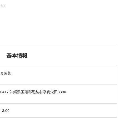
ま製菓
基本情報
ま製菓
4-0417 沖縄県国頭郡恩納村字真栄田3390
18:00