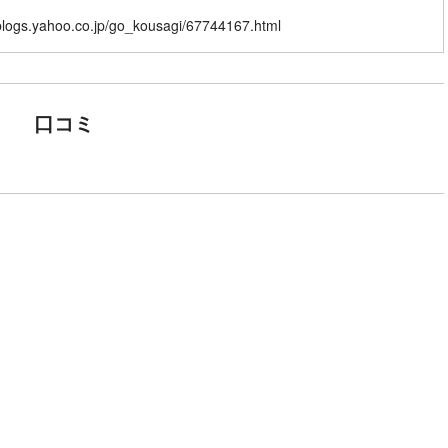
/blogs.yahoo.co.jp/go_kousagi/67744167.html
口コミ