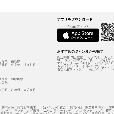
アプリをダウンロード
iPhone版アプリ
おすすめのジャンルから探す
陶芸体験･陶芸教室
ガラス細工･ガラス
SUP･スタンドアップパドル
ダイビン
山形県
福島県
アクセサリー手作り体験
パラグライダ
千葉県
東京都
神奈川県
キャンドル作り
シルバーアクセサリー
着物・浴衣レンタル
脱出ゲーム
バ
奈良県
和歌山県
山口県
大分県
宮崎県
鹿児島県
陶芸体験・陶芸教室 関西
ボルダリング 東京
陶芸体験・陶芸教室 東京
石
ケリング
ラフティング 関東
ニセコ ラフティング
水上 ラフティング
横浜
奥多摩 ラフティング
串本 ダイビング
鬼怒川 ラフティング
球磨川 ラフテ