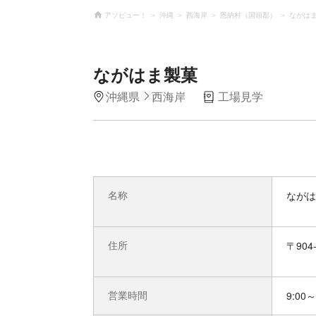
アソビュー！
沖縄
西海岸
恩納村（国頭郡）
ながは
ながはま製菓
沖縄県
西海岸
工場見学
名称
ながは
住所
〒90
営業時間
9:00～