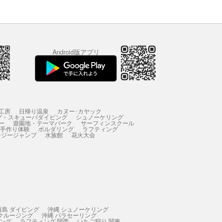
Android版アプリ
工房
日帰り温泉
カヌー･カヤック
グ・スキューバダイビング
シュノーケリング
ー
遊園地・テーマパーク
サーフィンスクール
 手作り体験
ボルダリング
ラフティング
ンジージャンプ
水族館
花火大会
垣島 ダイビング
沖縄 シュノーケリング
 クルージング
沖縄 パラセーリング
ィング
ラフティング 関西
いちご狩り 関東