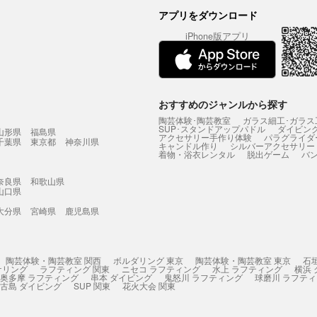
アプリをダウンロード
iPhone版アプリ
おすすめのジャンルから探す
陶芸体験･陶芸教室
ガラス細工･ガラス
SUP･スタンドアップパドル
ダイビン
山形県
福島県
アクセサリー手作り体験
パラグライダ
千葉県
東京都
神奈川県
キャンドル作り
シルバーアクセサリー
着物・浴衣レンタル
脱出ゲーム
バ
奈良県
和歌山県
山口県
大分県
宮崎県
鹿児島県
陶芸体験・陶芸教室 関西
ボルダリング 東京
陶芸体験・陶芸教室 東京
石
ケリング
ラフティング 関東
ニセコ ラフティング
水上 ラフティング
横浜
奥多摩 ラフティング
串本 ダイビング
鬼怒川 ラフティング
球磨川 ラフテ
古島 ダイビング
SUP 関東
花火大会 関東