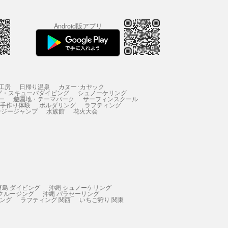
Android版アプリ
工房
日帰り温泉
カヌー･カヤック
グ・スキューバダイビング
シュノーケリング
ー
遊園地・テーマパーク
サーフィンスクール
 手作り体験
ボルダリング
ラフティング
ンジージャンプ
水族館
花火大会
垣島 ダイビング
沖縄 シュノーケリング
 クルージング
沖縄 パラセーリング
ィング
ラフティング 関西
いちご狩り 関東