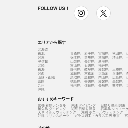
FOLLOW US！
instagram
x
エリアから探す
北海道
東北
青森県
岩手県
宮城県
秋田県
関東
栃木県
群馬県
茨城県
埼玉県
甲信越
山梨県
長野県
新潟県
北陸
富山県
石川県
福井県
東海
静岡県
岐阜県
愛知県
三重県
関西
滋賀県
京都府
大阪府
兵庫県
山陰・山陽
鳥取県
島根県
岡山県
広島県
四国
徳島県
香川県
愛媛県
高知県
九州
福岡県
佐賀県
長崎県
熊本県
沖縄
おすすめキーワード
京都 着物レンタル
沖縄 ダイビング
日帰り温泉 関東
屋久島 ダイビング
関西 日帰り温泉
石垣島 シュノー
天草 イルカウォッチング
沖縄 ホエールウォッチング
沖縄 マリンスポーツ
ガラス細工・ガラス工房 東京
宮
その他