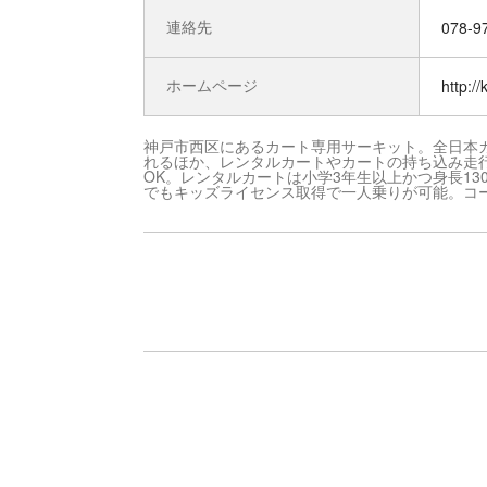
連絡先
078-9
ホームページ
http:/
神戸市西区にあるカート専用サーキット。全日本
れるほか、レンタルカートやカートの持ち込み走
OK。レンタルカートは小学3年生以上かつ身長13
でもキッズライセンス取得で一人乗りが可能。コ