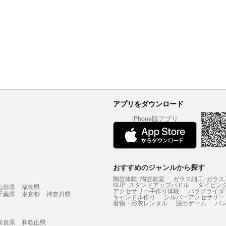
アプリをダウンロード
iPhone版アプリ
おすすめのジャンルから探す
陶芸体験･陶芸教室
ガラス細工･ガラス
SUP･スタンドアップパドル
ダイビン
山形県
福島県
アクセサリー手作り体験
パラグライダ
千葉県
東京都
神奈川県
キャンドル作り
シルバーアクセサリー
着物・浴衣レンタル
脱出ゲーム
バ
奈良県
和歌山県