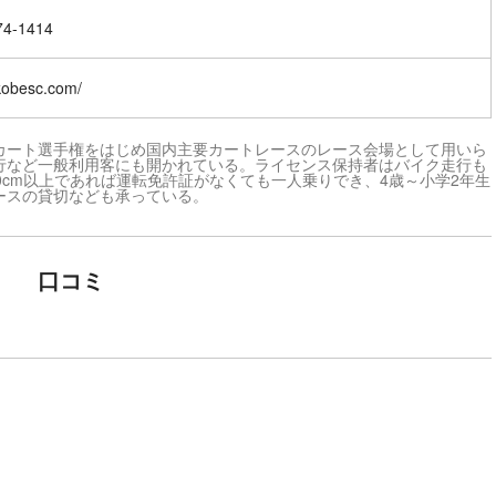
74-1414
/kobesc.com/
カート選手権をはじめ国内主要カートレースのレース会場として用いら
行など一般利用客にも開かれている。ライセンス保持者はバイク走行も
0cm以上であれば運転免許証がなくても一人乗りでき、4歳～小学2年生
ースの貸切なども承っている。
口コミ