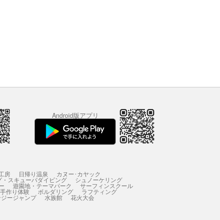
Android版アプリ
工房
日帰り温泉
カヌー･カヤック
グ・スキューバダイビング
シュノーケリング
ー
遊園地・テーマパーク
サーフィンスクール
 手作り体験
ボルダリング
ラフティング
ンジージャンプ
水族館
花火大会