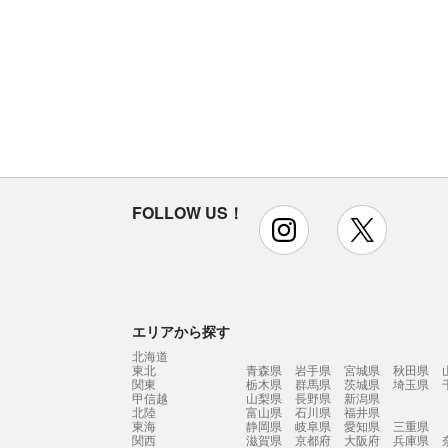
FOLLOW US！
instagram
x
エリアから探す
北海道
東北
青森県
岩手県
宮城県
秋田県
関東
栃木県
群馬県
茨城県
埼玉県
甲信越
山梨県
長野県
新潟県
北陸
富山県
石川県
福井県
東海
静岡県
岐阜県
愛知県
三重県
関西
滋賀県
京都府
大阪府
兵庫県