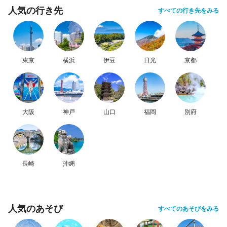
人気の行き先
すべての行き先をみる
東京
横浜
伊豆
日光
京都
大阪
神戸
山口
福岡
別府
長崎
沖縄
人気のあそび
すべてのあそびをみる