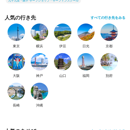
九十九里・銚子 サーフショップ・サーフィンスクール
人気の行き先
すべての行き先をみる
東京
横浜
伊豆
日光
京都
大阪
神戸
山口
福岡
別府
長崎
沖縄