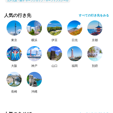
九十九里・銚子 サーフショップ・サーフィンスクール
人気の行き先
すべての行き先をみる
東京
横浜
伊豆
日光
京都
大阪
神戸
山口
福岡
別府
長崎
沖縄