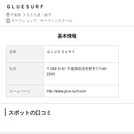
ＧＬＵＥＳＵＲＦ
千葉県
九十九里・銚子
サーフショップ・サーフィンスクール
基本情報
名称
ＧＬＵＥＳＵＲＦ
住所
〒289-3181 千葉県匝瑳市野手17146-
2293
ホームページ
http://www.glue-surf.com
スポットの口コミ