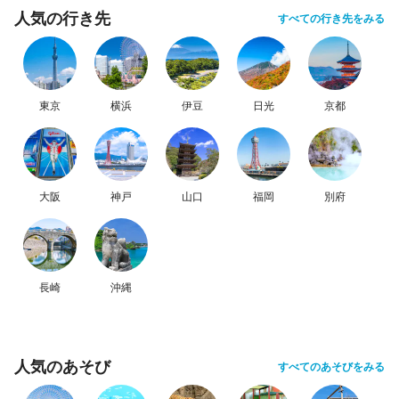
人気の行き先
すべての行き先をみる
東京
横浜
伊豆
日光
京都
大阪
神戸
山口
福岡
別府
長崎
沖縄
人気のあそび
すべてのあそびをみる