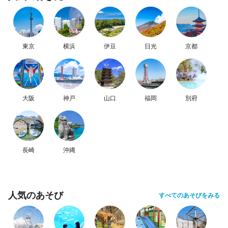
東京
横浜
伊豆
日光
京都
大阪
神戸
山口
福岡
別府
長崎
沖縄
人気のあそび
すべてのあそびをみる