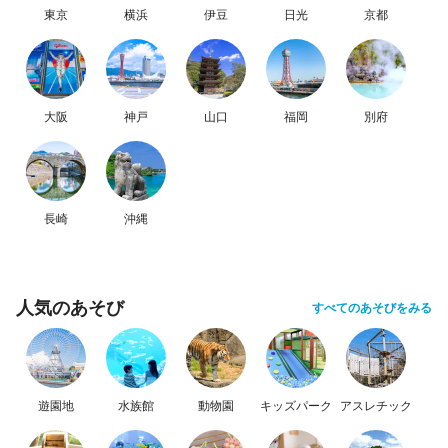
東京
横浜
伊豆
日光
京都
大阪
神戸
山口
福岡
別府
長崎
沖縄
人気のあそび
すべてのあそびをみる
遊園地
水族館
動物園
キッズパーク
アスレチック