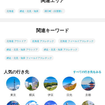
関連エリア
北海道
網走・北見・知床
羅臼町（目梨郡）
関連キーワード
北海道 アウトドア
北海道 アスレチック
北海道 フィールドアスレチック
網走・北見・知床 アウトドア
網走・北見・知床 アスレチック
網走・北見・知床 フィールドアスレチック
人気の行き先
すべての行き先をみる
東京
横浜
伊豆
日光
京都