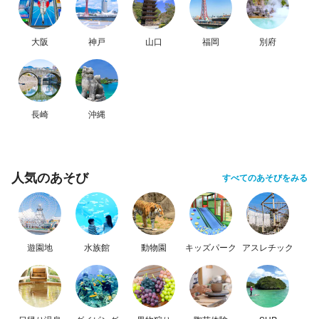
大阪
神戸
山口
福岡
別府
長崎
沖縄
人気のあそび
すべてのあそびをみる
遊園地
水族館
動物園
キッズパーク
アスレチック