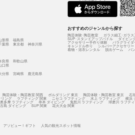
おすすめのジャンルから探す
陶芸体験･陶芸教室
ガラス細工･ガラス
SUP･スタンドアップパドル
ダイビン
山形県
福島県
アクセサリー手作り体験
パラグライダ
千葉県
東京都
神奈川県
キャンドル作り
シルバーアクセサリー
着物・浴衣レンタル
脱出ゲーム
バ
奈良県
和歌山県
山口県
大分県
宮崎県
鹿児島県
陶芸体験・陶芸教室 関西
ボルダリング 東京
陶芸体験・陶芸教室 東京
石
ケリング
ラフティング 関東
ニセコ ラフティング
水上 ラフティング
横浜
奥多摩 ラフティング
串本 ダイビング
鬼怒川 ラフティング
球磨川 ラフテ
古島 ダイビング
SUP 関東
花火大会 関東
アソビュー！ギフト
人気の観光スポット情報