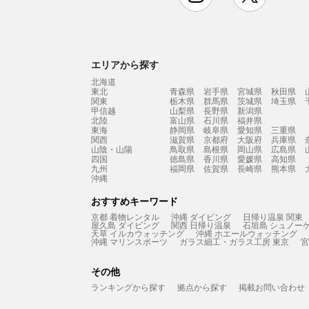
エリアから探す
北海道
東北
青森県
岩手県
宮城県
秋田県
関東
栃木県
群馬県
茨城県
埼玉県
甲信越
山梨県
長野県
新潟県
北陸
富山県
石川県
福井県
東海
静岡県
岐阜県
愛知県
三重県
関西
滋賀県
京都府
大阪府
兵庫県
山陰・山陽
鳥取県
島根県
岡山県
広島県
四国
徳島県
香川県
愛媛県
高知県
九州
福岡県
佐賀県
長崎県
熊本県
沖縄
おすすめキーワード
京都 着物レンタル
沖縄 ダイビング
日帰り温泉 関東
屋久島 ダイビング
関西 日帰り温泉
石垣島 シュノー
天草 イルカウォッチング
沖縄 ホエールウォッチング
沖縄 マリンスポーツ
ガラス細工・ガラス工房 東京
宮
その他
ランキングから探す
拠点から探す
掲載お問い合わせ