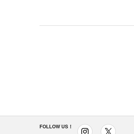
FOLLOW US！
instagram
x