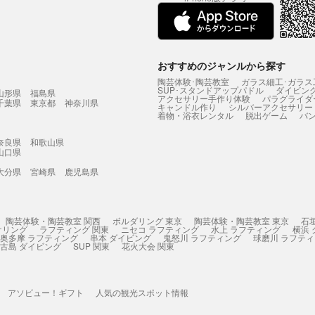
おすすめのジャンルから探す
陶芸体験･陶芸教室
ガラス細工･ガラス
SUP･スタンドアップパドル
ダイビン
山形県
福島県
アクセサリー手作り体験
パラグライダ
千葉県
東京都
神奈川県
キャンドル作り
シルバーアクセサリー
着物・浴衣レンタル
脱出ゲーム
バ
奈良県
和歌山県
山口県
大分県
宮崎県
鹿児島県
陶芸体験・陶芸教室 関西
ボルダリング 東京
陶芸体験・陶芸教室 東京
石
ケリング
ラフティング 関東
ニセコ ラフティング
水上 ラフティング
横浜
奥多摩 ラフティング
串本 ダイビング
鬼怒川 ラフティング
球磨川 ラフテ
古島 ダイビング
SUP 関東
花火大会 関東
アソビュー！ギフト
人気の観光スポット情報