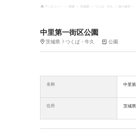
アソビュー！
関東
茨城県
つくば・牛久
龍ケ崎市
中里第一街区公園
茨城県
つくば・牛久
公園
名称
中里第
住所
茨城県