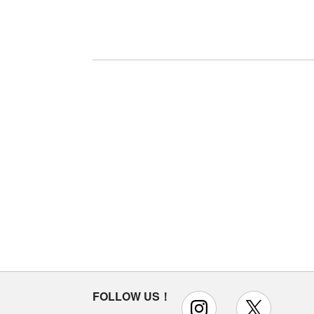
FOLLOW US！
instagram
x