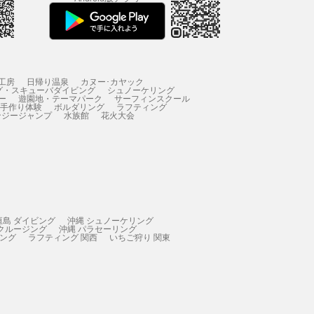
工房
日帰り温泉
カヌー･カヤック
グ・スキューバダイビング
シュノーケリング
ー
遊園地・テーマパーク
サーフィンスクール
 手作り体験
ボルダリング
ラフティング
ンジージャンプ
水族館
花火大会
垣島 ダイビング
沖縄 シュノーケリング
 クルージング
沖縄 パラセーリング
ィング
ラフティング 関西
いちご狩り 関東