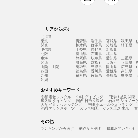
エリアから探す
北海道
東北
青森県
岩手県
宮城県
秋田県
関東
栃木県
群馬県
茨城県
埼玉県
甲信越
山梨県
長野県
新潟県
北陸
富山県
石川県
福井県
東海
静岡県
岐阜県
愛知県
三重県
関西
滋賀県
京都府
大阪府
兵庫県
山陰・山陽
鳥取県
島根県
岡山県
広島県
四国
徳島県
香川県
愛媛県
高知県
九州
福岡県
佐賀県
長崎県
熊本県
沖縄
おすすめキーワード
京都 着物レンタル
沖縄 ダイビング
日帰り温泉 関東
屋久島 ダイビング
関西 日帰り温泉
石垣島 シュノー
天草 イルカウォッチング
沖縄 ホエールウォッチング
沖縄 マリンスポーツ
ガラス細工・ガラス工房 東京
宮
その他
ランキングから探す
拠点から探す
掲載お問い合わせ