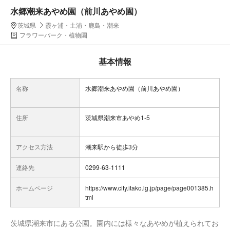
水郷潮来あやめ園（前川あやめ園）
茨城県
霞ヶ浦・土浦・鹿島・潮来
フラワーパーク・植物園
基本情報
名称
水郷潮来あやめ園（前川あやめ園）
住所
茨城県潮来市あやめ1-5
アクセス方法
潮来駅から徒歩3分
連絡先
0299-63-1111
ホームページ
https://www.city.itako.lg.jp/page/page001385.h
tml
茨城県潮来市にある公園。園内には様々なあやめが植えられてお