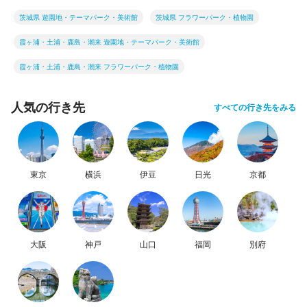
茨城県 遊園地・テーマパーク・美術館
茨城県 フラワーパーク・植物園
霞ヶ浦・土浦・鹿島・潮来 遊園地・テーマパーク・美術館
霞ヶ浦・土浦・鹿島・潮来 フラワーパーク・植物園
人気の行き先
すべての行き先をみる
東京
横浜
伊豆
日光
京都
大阪
神戸
山口
福岡
別府