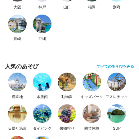
大阪
神戸
山口
福岡
別府
長崎
沖縄
人気のあそび
すべてのあそびをみる
遊園地
水族館
動物園
キッズパーク
アスレチック
日帰り温泉
ダイビング
果物狩り
陶芸体験
SUP