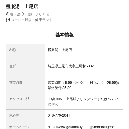
極楽湯 上尾店
埼玉県
川越・さいたま
スーパー銭湯・健康ランド
基本情報
名称
極楽湯 上尾店
住所
埼玉県上尾市大字上尾村500-1
営業時間
営業時間：9:00～26:00 (土日祝7:00～26:00)※
最終受付 25:20
アクセス方法
JR高崎線 上尾駅よりタクシーまたはバスで
約10分
連絡先
048-779-2641
ホームページ
https://www.gokurakuyu.ne.jp/tempo/ageo/