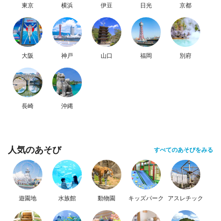
東京
横浜
伊豆
日光
京都
大阪
神戸
山口
福岡
別府
長崎
沖縄
人気のあそび
すべてのあそびをみる
遊園地
水族館
動物園
キッズパーク
アスレチック