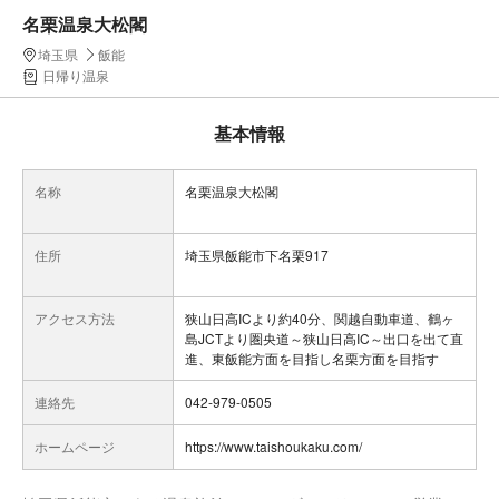
名栗温泉大松閣
埼玉県
飯能
日帰り温泉
基本情報
名称
名栗温泉大松閣
住所
埼玉県飯能市下名栗917
アクセス方法
狭山日高ICより約40分、関越自動車道、鶴ヶ
島JCTより圏央道～狭山日高IC～出口を出て直
進、東飯能方面を目指し名栗方面を目指す
連絡先
042-979-0505
ホームページ
https://www.taishoukaku.com/