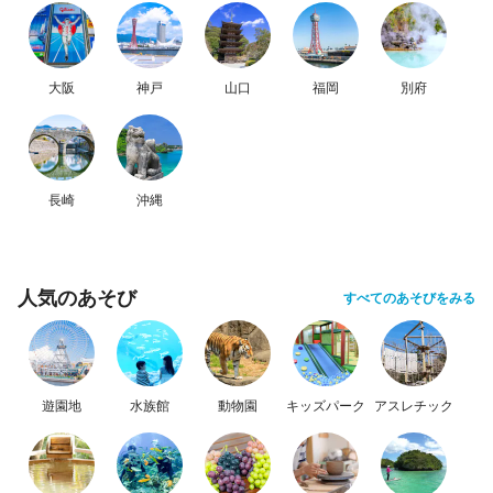
大阪
神戸
山口
福岡
別府
長崎
沖縄
人気のあそび
すべてのあそびをみる
遊園地
水族館
動物園
キッズパーク
アスレチック