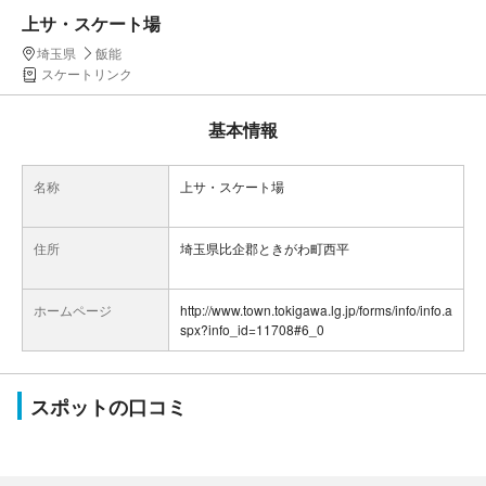
上サ・スケート場
埼玉県
飯能
スケートリンク
基本情報
名称
上サ・スケート場
住所
埼玉県比企郡ときがわ町西平
ホームページ
http://www.town.tokigawa.lg.jp/forms/info/info.a
spx?info_id=11708#6_0
スポットの口コミ