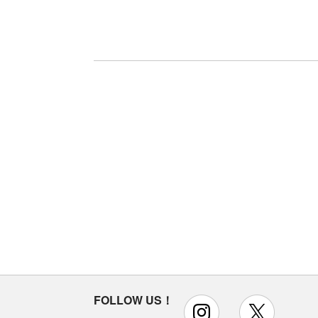
FOLLOW US！
instagram
x