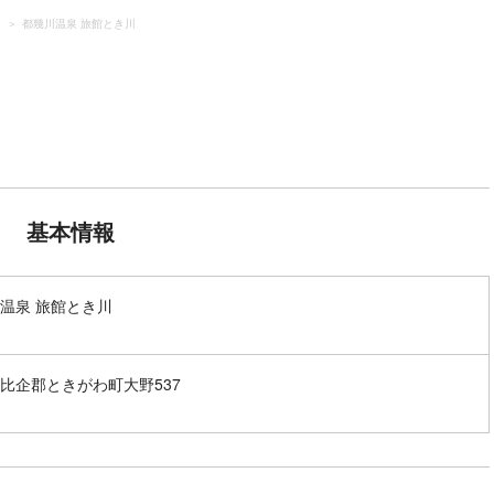
）
都幾川温泉 旅館とき川
基本情報
温泉 旅館とき川
比企郡ときがわ町大野537