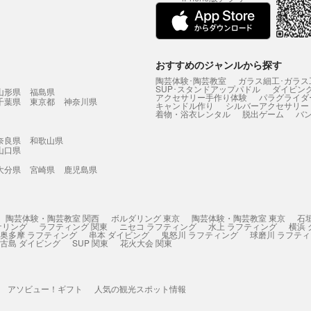
おすすめのジャンルから探す
陶芸体験･陶芸教室
ガラス細工･ガラス
SUP･スタンドアップパドル
ダイビン
山形県
福島県
アクセサリー手作り体験
パラグライダ
千葉県
東京都
神奈川県
キャンドル作り
シルバーアクセサリー
着物・浴衣レンタル
脱出ゲーム
バ
奈良県
和歌山県
山口県
大分県
宮崎県
鹿児島県
陶芸体験・陶芸教室 関西
ボルダリング 東京
陶芸体験・陶芸教室 東京
石
ケリング
ラフティング 関東
ニセコ ラフティング
水上 ラフティング
横浜
奥多摩 ラフティング
串本 ダイビング
鬼怒川 ラフティング
球磨川 ラフテ
古島 ダイビング
SUP 関東
花火大会 関東
アソビュー！ギフト
人気の観光スポット情報