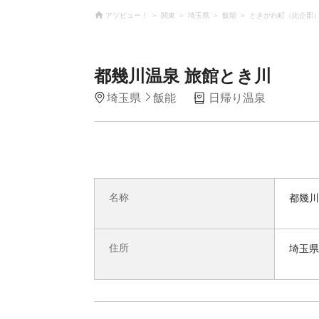
アソビュー！
関東
埼玉県
飯能
ときがわ町（比企郡
都幾川温泉 旅館とき川
埼玉県
飯能
日帰り温泉
名称
都幾川
住所
埼玉県