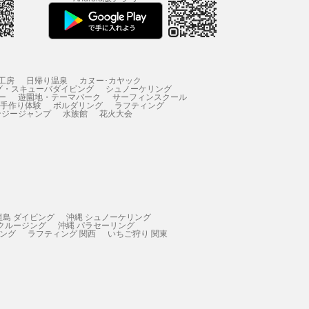
工房
日帰り温泉
カヌー･カヤック
グ・スキューバダイビング
シュノーケリング
ー
遊園地・テーマパーク
サーフィンスクール
 手作り体験
ボルダリング
ラフティング
ンジージャンプ
水族館
花火大会
垣島 ダイビング
沖縄 シュノーケリング
 クルージング
沖縄 パラセーリング
ィング
ラフティング 関西
いちご狩り 関東