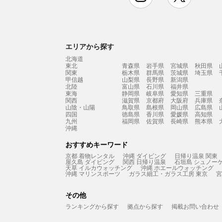
エリアから探す
北海道
東北
青森県
岩手県
宮城県
秋田県
関東
栃木県
群馬県
茨城県
埼玉県
甲信越
山梨県
長野県
新潟県
北陸
富山県
石川県
福井県
東海
静岡県
岐阜県
愛知県
三重県
関西
滋賀県
京都府
大阪府
兵庫県
山陰・山陽
鳥取県
島根県
岡山県
広島県
四国
徳島県
香川県
愛媛県
高知県
九州
福岡県
佐賀県
長崎県
熊本県
沖縄
おすすめキーワード
京都 着物レンタル
沖縄 ダイビング
日帰り温泉 関東
屋久島 ダイビング
関西 日帰り温泉
石垣島 シュノー
天草 イルカウォッチング
沖縄 ホエールウォッチング
沖縄 マリンスポーツ
ガラス細工・ガラス工房 東京
宮
その他
ランキングから探す
拠点から探す
掲載お問い合わせ