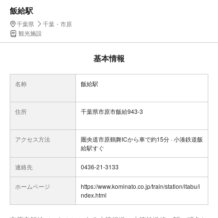
飯給駅
千葉県
千葉・市原
観光施設
基本情報
名称
飯給駅
住所
千葉県市原市飯給943-3
アクセス方法
圏央道市原鶴舞ICから車で約15分 · 小湊鉄道飯
給駅すぐ
連絡先
0436-21-3133
ホームページ
https://www.kominato.co.jp/train/station/itabu/i
ndex.html