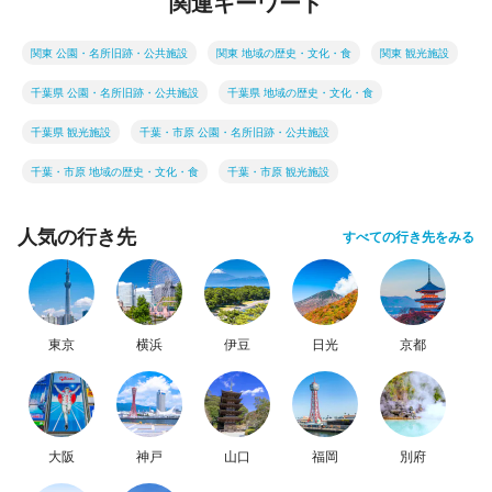
関連キーワード
関東 公園・名所旧跡・公共施設
関東 地域の歴史・文化・食
関東 観光施設
千葉県 公園・名所旧跡・公共施設
千葉県 地域の歴史・文化・食
千葉県 観光施設
千葉・市原 公園・名所旧跡・公共施設
千葉・市原 地域の歴史・文化・食
千葉・市原 観光施設
人気の行き先
すべての行き先をみる
東京
横浜
伊豆
日光
京都
大阪
神戸
山口
福岡
別府