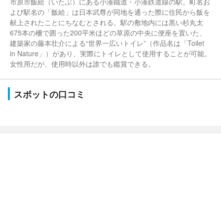
市原市飯給（いたぶ）にある小湊鐵道・小湊鉄道線の駅。町名お
よび駅名の「飯給」は日本武尊が同地を通った際に住民から飯を
献上されたことにちなむとされる。駅の敷地内には黒い杉丸太
675本の柵で囲った200平米ほどの草原の中央に便座を置いた、
建築家の藤本壮介による“世界一広いトイレ”（作品名は「Toilet
in Nature」）があり、実際にトイレとして使用することが可能。
女性用だが、使用時以外は誰でも鑑賞できる。
スポットの口コミ