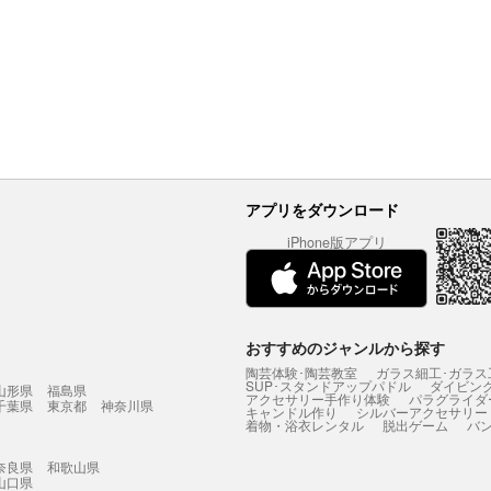
アプリをダウンロード
iPhone版アプリ
おすすめのジャンルから探す
陶芸体験･陶芸教室
ガラス細工･ガラス
SUP･スタンドアップパドル
ダイビン
山形県
福島県
アクセサリー手作り体験
パラグライダ
千葉県
東京都
神奈川県
キャンドル作り
シルバーアクセサリー
着物・浴衣レンタル
脱出ゲーム
バ
奈良県
和歌山県
山口県