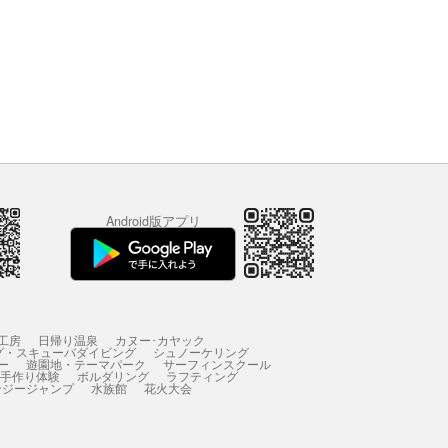
Android版アプリ
工房
日帰り温泉
カヌー･カヤック
グ・スキューバダイビング
シュノーケリング
ー
遊園地・テーマパーク
サーフィンスクール
 手作り体験
ボルダリング
ラフティング
ンジージャンプ
水族館
花火大会