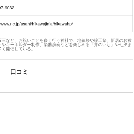
97-6032
//www.ne.jp/asahi/hikawajinja/hikawahp/
五三など、お祝いごとを多く行う神社で、地鎮祭や竣工祭、新居のお祓
トやキーホルダー制作、楽器演奏などを楽しめる「井のいち」や七夕ま
多く開催している。
口コミ