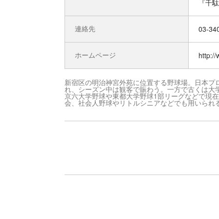
『千駄
連絡先
03-34
ホームページ
http:/
新宿区の明治神宮外苑に位置する野球場。日本プ
れ、シーズン中は観客で賑わう。一方で古くは大
京六大学野球や東都大学野球1部リーグなどで現
会、社会人野球やリトルシニアなどでも用いられ