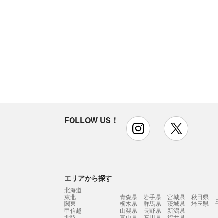
FOLLOW US！
instagram
x
エリアから探す
北海道
東北
青森県
岩手県
宮城県
秋田県
関東
栃木県
群馬県
茨城県
埼玉県
甲信越
山梨県
長野県
新潟県
北陸
富山県
石川県
福井県