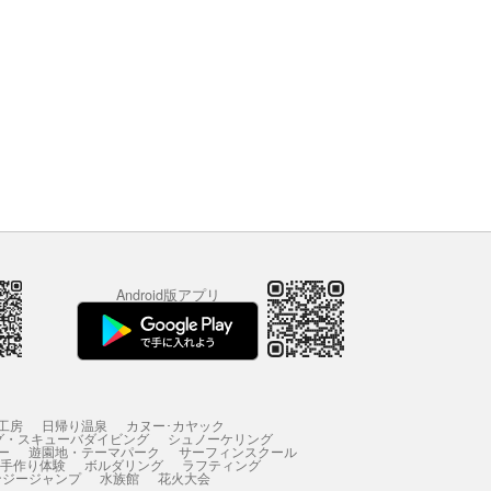
Android版アプリ
工房
日帰り温泉
カヌー･カヤック
グ・スキューバダイビング
シュノーケリング
ー
遊園地・テーマパーク
サーフィンスクール
 手作り体験
ボルダリング
ラフティング
ンジージャンプ
水族館
花火大会