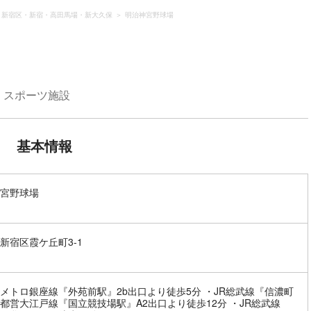
新宿区・新宿・高田馬場・新大久保
明治神宮野球場
スポーツ施設
基本情報
宮野球場
新宿区霞ケ丘町3-1
メトロ銀座線『外苑前駅』2b出口より徒歩5分 ・JR総武線『信濃町
都営大江戸線『国立競技場駅』A2出口より徒歩12分 ・JR総武線