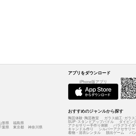
アプリをダウンロード
iPhone版アプリ
おすすめのジャンルから探す
陶芸体験･陶芸教室
ガラス細工･ガラス
SUP･スタンドアップパドル
ダイビン
山形県
福島県
アクセサリー手作り体験
パラグライダ
千葉県
東京都
神奈川県
キャンドル作り
シルバーアクセサリー
着物・浴衣レンタル
脱出ゲーム
バ