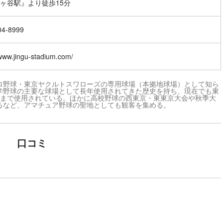
ヶ谷駅』より徒歩15分
04-8999
/www.jingu-stadium.com/
ロ野球・東京ヤクルトスワローズの専用球場（本拠地球場）として知ら
学野球の主要な球場として長年使用されてきた歴史を持ち、現在でも東
在まで使用されている。ほかに高校野球の西東京・東東京大会や秋季大
るなど、アマチュア野球の聖地としても観客を集める。
口コミ