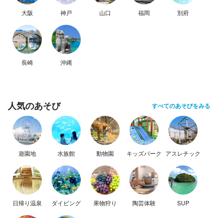
大阪
神戸
山口
福岡
別府
長崎
沖縄
人気のあそび
すべてのあそびをみる
遊園地
水族館
動物園
キッズパーク
アスレチック
日帰り温泉
ダイビング
果物狩り
陶芸体験
SUP