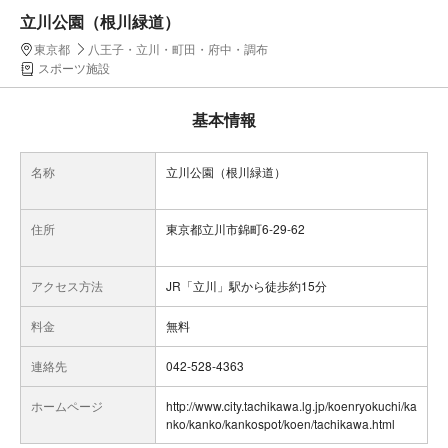
立川公園（根川緑道）
東京都
八王子・立川・町田・府中・調布
スポーツ施設
基本情報
名称
立川公園（根川緑道）
住所
東京都立川市錦町6-29-62
アクセス方法
JR「立川」駅から徒歩約15分
料金
無料
連絡先
042-528-4363
ホームページ
http://www.city.tachikawa.lg.jp/koenryokuchi/ka
nko/kanko/kankospot/koen/tachikawa.html