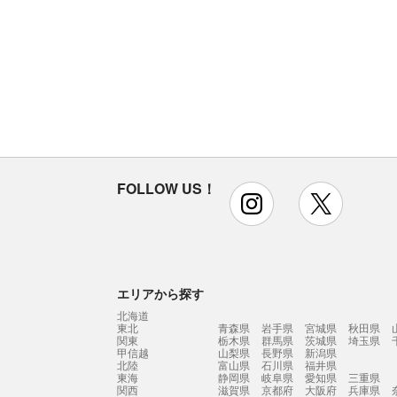
FOLLOW US！
instagram
x
エリアから探す
北海道
東北
青森県
岩手県
宮城県
秋田県
関東
栃木県
群馬県
茨城県
埼玉県
甲信越
山梨県
長野県
新潟県
北陸
富山県
石川県
福井県
東海
静岡県
岐阜県
愛知県
三重県
関西
滋賀県
京都府
大阪府
兵庫県