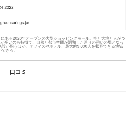
24-2222
//greensprings.jp/
ろにある2020年オープンの大型ショッピングモール。空と大地と人がつ
緑が多いのも特徴で、自然と都市空間が調和した造りの憩いの場となっ
設が揃うほか、オフィスやホテル、最大約3,000人を収容できる地域
ができる。
口コミ