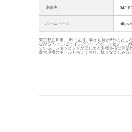
連絡先
042-5
ホームページ
https:
東京都立川市、JR「立川」駅から徒歩8分のとこ
ながる"ウェルビーイングタウン"がコンセプト。
ている。ショッピングが楽しめる多種多様な商業施
最大規模のホールも備えており、様々な楽しみ方