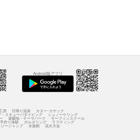
Android版アプリ
工房
日帰り温泉
カヌー･カヤック
グ・スキューバダイビング
シュノーケリング
ー
遊園地・テーマパーク
サーフィンスクール
 手作り体験
ボルダリング
ラフティング
ンジージャンプ
水族館
花火大会