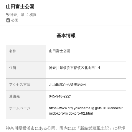
山田富士公園
神奈川県
横浜
公園
基本情報
名称
山田富士公園
住所
神奈川県横浜市都筑区北山田1-4
アクセス方法
北山田駅から徒歩約5分
連絡先
045-948-2221
ホームページ
https://www.city.yokohama.lg.jp/tsuzuki/shokai/
midokoro/midokoro-02.html
神奈川県横浜市にある公園。園内には「新編武蔵風土記」に登場