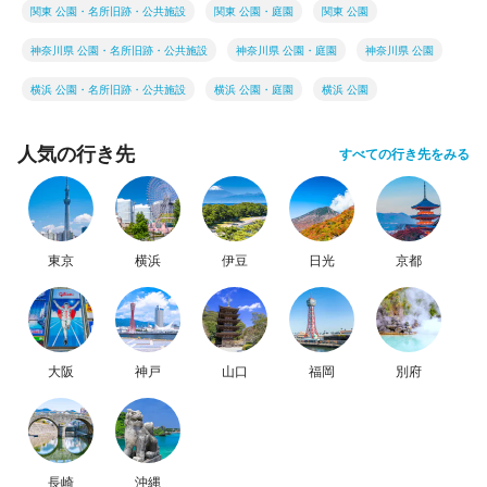
関東 公園・名所旧跡・公共施設
関東 公園・庭園
関東 公園
神奈川県 公園・名所旧跡・公共施設
神奈川県 公園・庭園
神奈川県 公園
横浜 公園・名所旧跡・公共施設
横浜 公園・庭園
横浜 公園
人気の行き先
すべての行き先をみる
東京
横浜
伊豆
日光
京都
大阪
神戸
山口
福岡
別府
長崎
沖縄