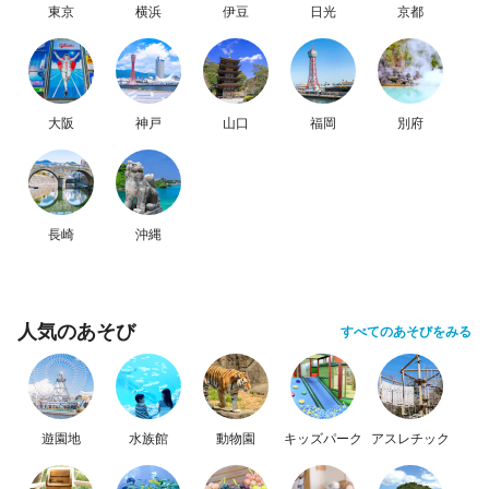
東京
横浜
伊豆
日光
京都
大阪
神戸
山口
福岡
別府
長崎
沖縄
人気のあそび
すべてのあそびをみる
遊園地
水族館
動物園
キッズパーク
アスレチック