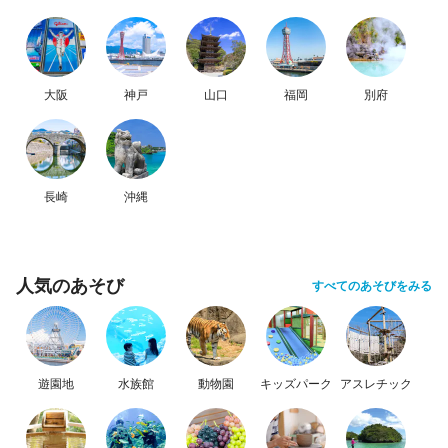
大阪
神戸
山口
福岡
別府
長崎
沖縄
人気のあそび
すべてのあそびをみる
遊園地
水族館
動物園
キッズパーク
アスレチック