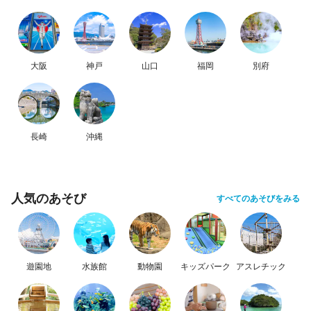
大阪
神戸
山口
福岡
別府
長崎
沖縄
人気のあそび
すべてのあそびをみる
遊園地
水族館
動物園
キッズパーク
アスレチック