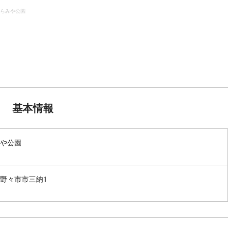
らみや公園
基本情報
や公園
野々市市三納1