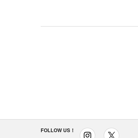
FOLLOW US！
instagram
x