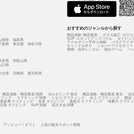
おすすめのジャンルから探す
陶芸体験･陶芸教室
ガラス細工･ガラス
SUP･スタンドアップパドル
ダイビン
山形県
福島県
アクセサリー手作り体験
パラグライダ
千葉県
東京都
神奈川県
キャンドル作り
シルバーアクセサリー
着物・浴衣レンタル
脱出ゲーム
バ
奈良県
和歌山県
山口県
大分県
宮崎県
鹿児島県
陶芸体験・陶芸教室 関西
ボルダリング 東京
陶芸体験・陶芸教室 東京
石
ケリング
ラフティング 関東
ニセコ ラフティング
水上 ラフティング
横浜
奥多摩 ラフティング
串本 ダイビング
鬼怒川 ラフティング
球磨川 ラフテ
古島 ダイビング
SUP 関東
花火大会 関東
アソビュー！ギフト
人気の観光スポット情報