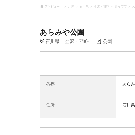
アソビュー！
北陸
石川県
金沢・羽咋
野々市市
あ
あらみや公園
石川県
金沢・羽咋
公園
名称
あらみ
住所
石川県