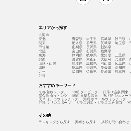
エリアから探す
北海道
東北
青森県
岩手県
宮城県
秋田県
関東
栃木県
群馬県
茨城県
埼玉県
甲信越
山梨県
長野県
新潟県
北陸
富山県
石川県
福井県
東海
静岡県
岐阜県
愛知県
三重県
関西
滋賀県
京都府
大阪府
兵庫県
山陰・山陽
鳥取県
島根県
岡山県
広島県
四国
徳島県
香川県
愛媛県
高知県
九州
福岡県
佐賀県
長崎県
熊本県
沖縄
おすすめキーワード
京都 着物レンタル
沖縄 ダイビング
日帰り温泉 関東
屋久島 ダイビング
関西 日帰り温泉
石垣島 シュノー
天草 イルカウォッチング
沖縄 ホエールウォッチング
沖縄 マリンスポーツ
ガラス細工・ガラス工房 東京
宮
その他
ランキングから探す
拠点から探す
掲載お問い合わせ