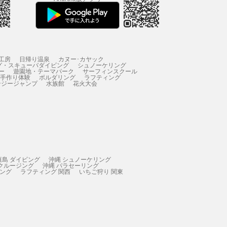
工房
日帰り温泉
カヌー･カヤック
グ・スキューバダイビング
シュノーケリング
ー
遊園地・テーマパーク
サーフィンスクール
 手作り体験
ボルダリング
ラフティング
ンジージャンプ
水族館
花火大会
垣島 ダイビング
沖縄 シュノーケリング
 クルージング
沖縄 パラセーリング
ィング
ラフティング 関西
いちご狩り 関東