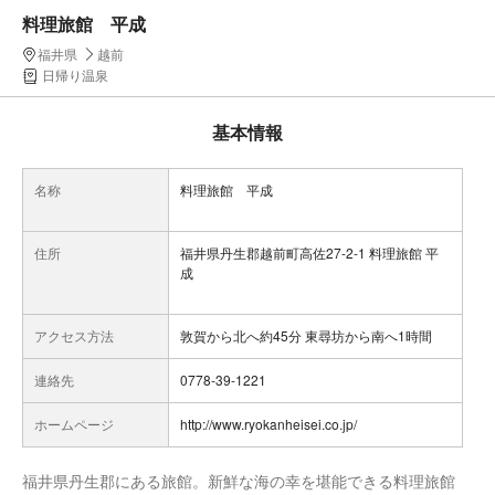
料理旅館 平成
福井県
越前
日帰り温泉
基本情報
名称
料理旅館 平成
住所
福井県丹生郡越前町高佐27-2-1 料理旅館 平
成
アクセス方法
敦賀から北へ約45分 東尋坊から南へ1時間
連絡先
0778-39-1221
ホームページ
http://www.ryokanheisei.co.jp/
福井県丹生郡にある旅館。新鮮な海の幸を堪能できる料理旅館