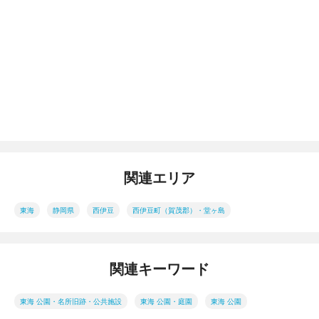
関連エリア
東海
静岡県
西伊豆
西伊豆町（賀茂郡）・堂ヶ島
関連キーワード
東海 公園・名所旧跡・公共施設
東海 公園・庭園
東海 公園