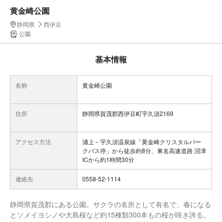
黄金崎公園
静岡県
西伊豆
公園
基本情報
名称
黄金崎公園
住所
静岡県賀茂郡西伊豆町宇久須2169
アクセス方法
浦上－宇久須温泉線「黄金崎クリスタルパー
クバス停」から徒歩約8分、東名高速道路 沼津
ICから約1時間30分
連絡先
0558-52-1114
静岡県賀茂郡にある公園。サクラの名所として有名で、春になる
とソメイヨシノや大島桜など約15種類300本もの桜が咲き誇る。