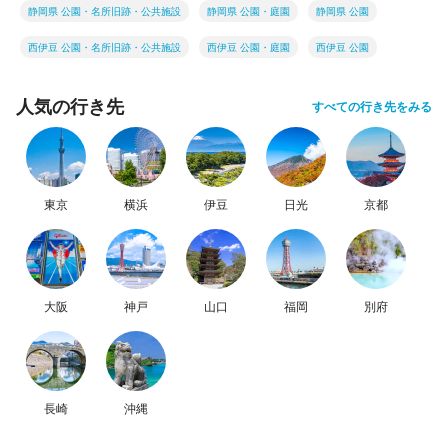
静岡県 公園・名所旧跡・公共施設
静岡県 公園・庭園
静岡県 公園
西伊豆 公園・名所旧跡・公共施設
西伊豆 公園・庭園
西伊豆 公園
人気の行き先
すべての行き先をみる
東京
横浜
伊豆
日光
京都
大阪
神戸
山口
福岡
別府
長崎
沖縄