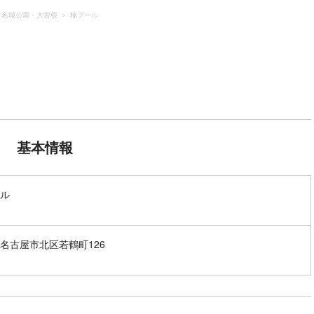
・名城公園・大曽根
楠プール
基本情報
ル
名古屋市北区若鶴町126