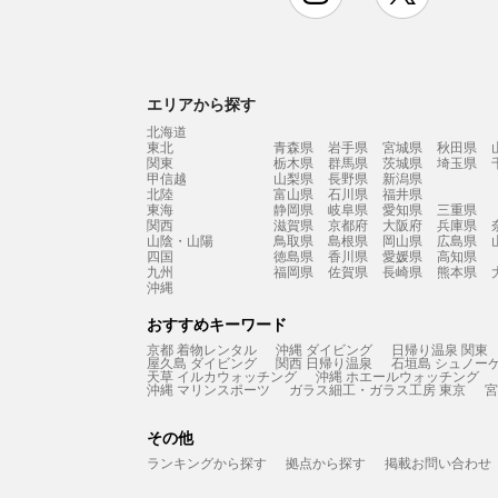
エリアから探す
北海道
東北
青森県
岩手県
宮城県
秋田県
関東
栃木県
群馬県
茨城県
埼玉県
甲信越
山梨県
長野県
新潟県
北陸
富山県
石川県
福井県
東海
静岡県
岐阜県
愛知県
三重県
関西
滋賀県
京都府
大阪府
兵庫県
山陰・山陽
鳥取県
島根県
岡山県
広島県
四国
徳島県
香川県
愛媛県
高知県
九州
福岡県
佐賀県
長崎県
熊本県
沖縄
おすすめキーワード
京都 着物レンタル
沖縄 ダイビング
日帰り温泉 関東
屋久島 ダイビング
関西 日帰り温泉
石垣島 シュノー
天草 イルカウォッチング
沖縄 ホエールウォッチング
沖縄 マリンスポーツ
ガラス細工・ガラス工房 東京
宮
その他
ランキングから探す
拠点から探す
掲載お問い合わせ