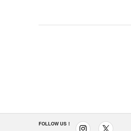
FOLLOW US！
instagram
x