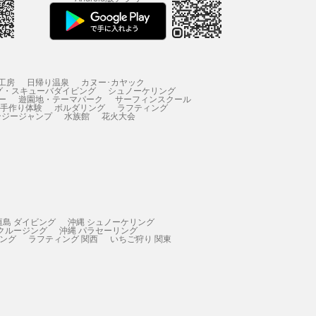
工房
日帰り温泉
カヌー･カヤック
グ・スキューバダイビング
シュノーケリング
ー
遊園地・テーマパーク
サーフィンスクール
 手作り体験
ボルダリング
ラフティング
ンジージャンプ
水族館
花火大会
垣島 ダイビング
沖縄 シュノーケリング
 クルージング
沖縄 パラセーリング
ィング
ラフティング 関西
いちご狩り 関東