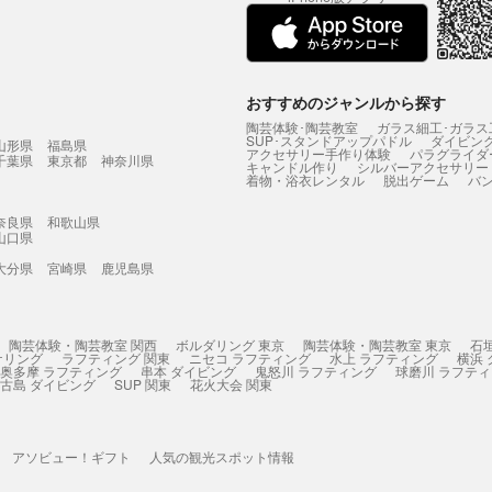
おすすめのジャンルから探す
陶芸体験･陶芸教室
ガラス細工･ガラス
SUP･スタンドアップパドル
ダイビン
山形県
福島県
アクセサリー手作り体験
パラグライダ
千葉県
東京都
神奈川県
キャンドル作り
シルバーアクセサリー
着物・浴衣レンタル
脱出ゲーム
バ
奈良県
和歌山県
山口県
大分県
宮崎県
鹿児島県
陶芸体験・陶芸教室 関西
ボルダリング 東京
陶芸体験・陶芸教室 東京
石
ケリング
ラフティング 関東
ニセコ ラフティング
水上 ラフティング
横浜
奥多摩 ラフティング
串本 ダイビング
鬼怒川 ラフティング
球磨川 ラフテ
古島 ダイビング
SUP 関東
花火大会 関東
アソビュー！ギフト
人気の観光スポット情報