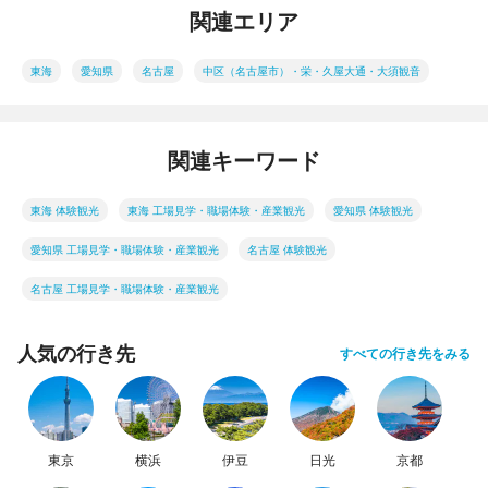
関連エリア
東海
愛知県
名古屋
中区（名古屋市）・栄・久屋大通・大須観音
関連キーワード
東海 体験観光
東海 工場見学・職場体験・産業観光
愛知県 体験観光
愛知県 工場見学・職場体験・産業観光
名古屋 体験観光
名古屋 工場見学・職場体験・産業観光
人気の行き先
すべての行き先をみる
東京
横浜
伊豆
日光
京都