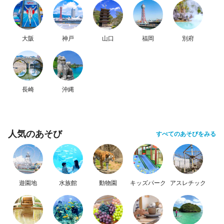
大阪
神戸
山口
福岡
別府
長崎
沖縄
人気のあそび
すべてのあそびをみる
遊園地
水族館
動物園
キッズパーク
アスレチック